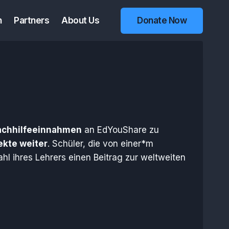
n
Partners
About Us
Donate Now
achhilfeeinnahmen
an EdYouShare zu
ekte weiter
. Schüler, die von einer*m
hl ihres Lehrers einen Beitrag zur weltweiten